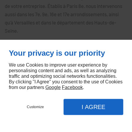
de votre entreprise. Établis à Paris 8e, nous intervenons
aussi dans les 7e, 9e, 16e et 17e arrondissements, ainsi
qu’à Versailles et dans le département des Hauts-de-
Seine.
Your privacy is our priority
À Paris, notre entreprise vous propose une
solution de déménagement adaptée à
We use Cookies to improve user experience by
personalising content and ads, as well as analyzing
votre activité
traffic and optimizing social networks functionalities.
By clicking "I Agree" you consent to the use of Cookies
from our partners
Google
Facebook
.
I AGREE
Customize
CONTACT
MENU
APPEL
PLAN
Accueil