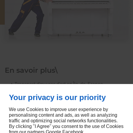
En savoir plus\
Transport d'œuvres d'art en Île-de-France
Transport d'œuvres d'art à Versailles
Your privacy is our priority
Transport d'œuvres d'art à Boulogne-Billancourt
Transport d'œuvres d'art dans le département des
We use Cookies to improve user experience by
personalising content and ads, as well as analyzing
Hauts-de-Seine
traffic and optimizing social networks functionalities.
Transport d'œuvres d'art à Ivry-sur-Seine
By clicking "I Agree" you consent to the use of Cookies
from our partners
Google
Facebook
.