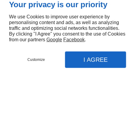
Leur expertise et leur équipement spécialisé rendent le
Your privacy is our priority
déménagement plus sûr et plus efficace. De plus, la
We use Cookies to improve user experience by
plupart des
services de déménagement
à Ivry-sur-Seine
personalising content and ads, as well as analyzing
sont assurées, ce qui permet de couvrir toute perte ou
traffic and optimizing social networks functionalities.
By clicking "I Agree" you consent to the use of Cookies
tout dommage causé à vos biens pendant le
from our partners
Google
Facebook
.
déménagement.
I AGREE
Customize
CONTACT
MENU
APPEL
PLAN
Si vous cherchez une entreprise de déménagement à Ivry-
sur-Seine, n'hésitez pas à contacter Artprodem.
Accueil
Nos prestations
Déménagement
Déménagement entreprise