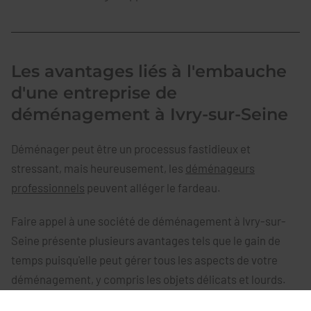
Les avantages liés à l'embauche
d'une entreprise de
déménagement à Ivry-sur-Seine
Déménager peut être un processus fastidieux et
stressant, mais heureusement, les
déménageurs
professionnels
peuvent alléger le fardeau.
Faire appel à une société de déménagement à Ivry-sur-
Seine présente plusieurs avantages tels que le gain de
temps puisqu'elle peut gérer tous les aspects de votre
déménagement, y compris les objets délicats et lourds.